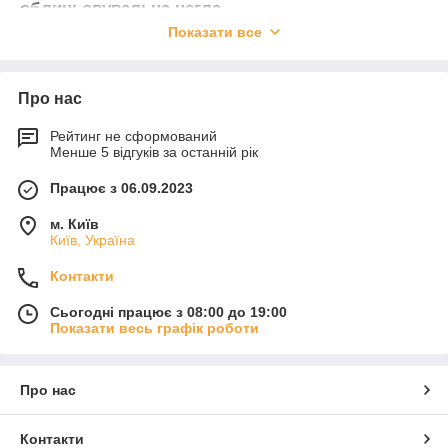
облицьовувальна цегла.
А також поставляємо будівельну техніку:
Показати все
Екскаватори, автокрани, катки, автовишки,
маніпулятори, довгоміри.Компания
Про нас
Рейтинг не сформований
Менше 5 відгуків за останній рік
Працює з 06.09.2023
м. Київ
Київ, Україна
Контакти
Сьогодні працює з 08:00 до 19:00
Показати весь графік роботи
Про нас
Контакти