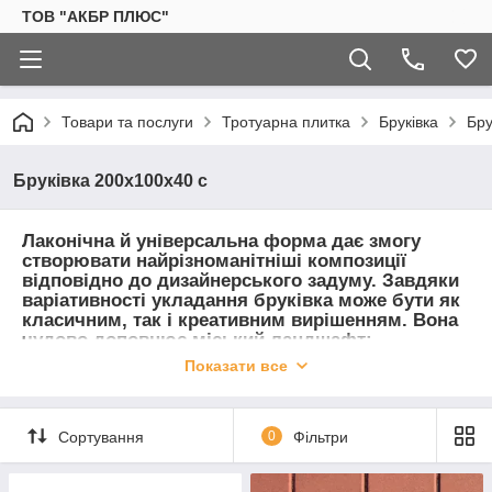
ТОВ "АКБР ПЛЮС"
Товари та послуги
Тротуарна плитка
Бруківка
Бру
Бруківка 200х100х40 с
Лаконічна й універсальна форма дає змогу
створювати найрізноманітніші композиції
відповідно до дизайнерського задуму. Завдяки
варіативності укладання бруківка може бути як
класичним, так і креативним вирішенням. Вона
чудово доповнює міський ландшафт:
проспекти, алеї, сквери, території торгових
Показати все
комплексів, а також присадибні ділянки.
Сортування
0
Фільтри