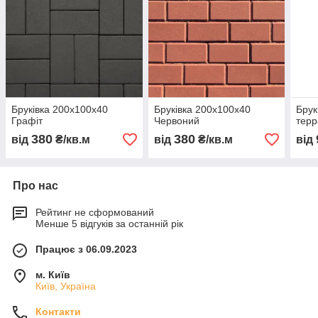
Бруківка 200х100х40
Бруківка 200х100х40
Брук
Графіт
Червоний
терр
380
380
від
₴/кв.м
від
₴/кв.м
від
Про нас
Рейтинг не сформований
Менше 5 відгуків за останній рік
Працює з 06.09.2023
м. Київ
Київ, Україна
Контакти