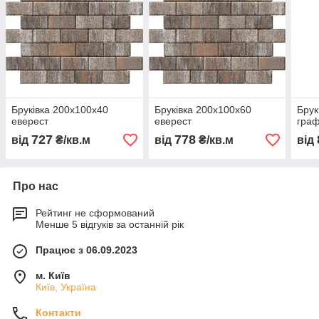
Бруківка 200х100х40
Бруківка 200х100х60
Брук
еверест
еверест
граф
727
778
від
₴/кв.м
від
₴/кв.м
від
Про нас
Рейтинг не сформований
Менше 5 відгуків за останній рік
Працює з 06.09.2023
м. Київ
Київ, Україна
Контакти