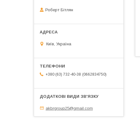
Роберт Бітлян
Київ, Україна
0662834750
+380 (63) 732-40-38
akbrgroup25@gmail.com