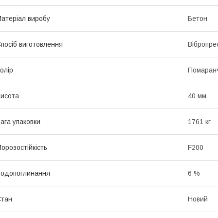
атеріал виробу
Бетон
посіб виготовлення
Вібропре
олір
Помаран
исота
40 мм
ага упаковки
1761 кг
орозостійкість
F200
одопоглинання
6 %
Стан
Новий