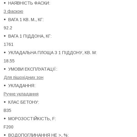
НАЯВНІСТЬ ФАСКИ:
З фаскою
ВАГА 1 КВ. М., КГ:
92.2
ВАГА 1 ПІДДОНА, КГ:
1761
УКЛАДАЛЬНА ПЛОЩА З 1 ПІДДОНУ, КВ. М:
18.55
УМОВИ ЕКСПЛУАТАЦІЇ:
Для пішохідних зон
УКЛАДАННЯ:
Ручне укладання
КЛАС БЕТОНУ:
B35
МОРОЗОСТІЙКІСТЬ, F:
F200
ВОДОПОГЛИНАННЯ НЕ >, %: