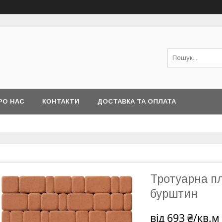
РО НАС
КОНТАКТИ
ДОСТАВКА ТА ОПЛАТА
Тротуарна пл
бурштин
від
693 ₴/кв.м