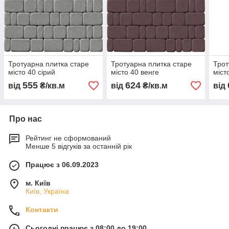
Тротуарна плитка старе
Тротуарна плитка старе
Трот
місто 40 сірий
місто 40 венге
міст
555
624
від
₴/кв.м
від
₴/кв.м
від
Про нас
Рейтинг не сформований
Менше 5 відгуків за останній рік
Працює з 06.09.2023
м. Київ
Київ, Україна
Контакти
Сьогодні працює з 08:00 до 19:00