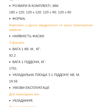
РОЗМІРИ В КОМПЛЕКТІ, ММ:
180 х 120; 120 х 120; 120 х 90; 120 х 60
ФОРМА:
Комплект з одного квадратного та трьох прямокутних
каменів
НАЯВНІСТЬ ФАСКИ:
З фаскою
ВАГА 1 КВ. М., КГ:
92.2
ВАГА 1 ПІДДОНА, КГ:
1761
УКЛАДАЛЬНА ПЛОЩА З 1 ПІДДОНУ, КВ. М:
18.55
УМОВИ ЕКСПЛУАТАЦІЇ:
Для пішохідних зон
УКЛАДАННЯ:
Ручне укладання