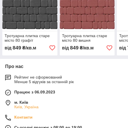
Тротуарна плитка старе
Тротуарна плитка старе
Трот
місто 80 графіт
місто 80 вишня
міст
849
849
від
₴/кв.м
від
₴/кв.м
від
Про нас
Рейтинг не сформований
Менше 5 відгуків за останній рік
Працює з 06.09.2023
м. Київ
Київ, Україна
Контакти
Сьогодні працює з 08:00 до 19:00