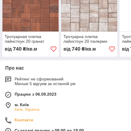
Тротуарная плитка
Тротуарна плитка
Трот
лайнстоун 20 гранат
лайнстоун 20 палермо
лайн
740
740
від
₴/кв.м
від
₴/кв.м
від
Про нас
Рейтинг не сформований
Менше 5 відгуків за останній рік
Працює з 06.09.2023
м. Київ
Київ, Україна
Контакти
Сьогодні працює з 08:00 до 19:00