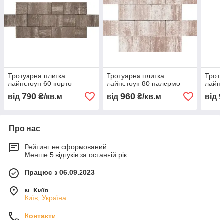
Тротуарна плитка
Тротуарна плитка
Трот
лайнстоун 60 порто
лайнстоун 80 палермо
лайн
790
960
від
₴/кв.м
від
₴/кв.м
від
Про нас
Рейтинг не сформований
Менше 5 відгуків за останній рік
Працює з 06.09.2023
м. Київ
Київ, Україна
Контакти