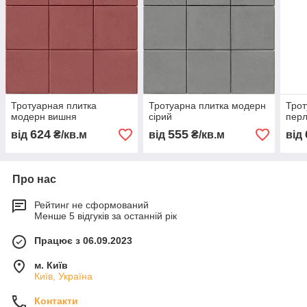
Тротуарная плитка
Тротуарна плитка модерн
Трот
модерн вишня
сірий
пер
624
555
від
₴/кв.м
від
₴/кв.м
від
Про нас
Рейтинг не сформований
Менше 5 відгуків за останній рік
Працює з 06.09.2023
м. Київ
Київ, Україна
Контакти