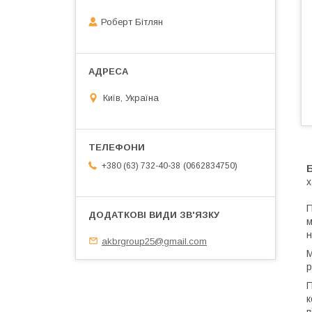
Роберт Бітлян
Київ, Україна
0662834750
+380 (63) 732-40-38
х
П
м
н
akbrgroup25@gmail.com
М
р
П
к