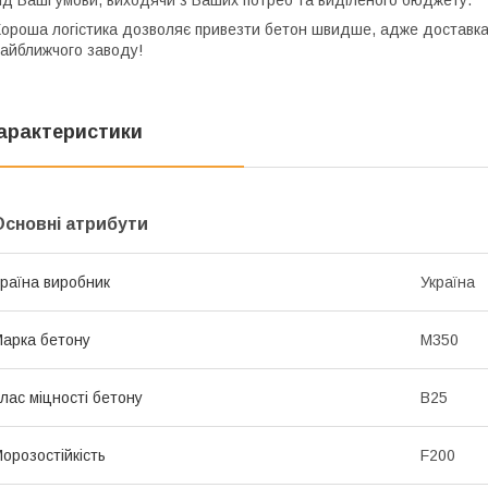
ід Ваші умови, виходячи з Ваших потреб та виділеного бюджету.
ороша логістика дозволяє привезти бетон швидше, адже доставка
айближчого заводу!
арактеристики
Основні атрибути
раїна виробник
Україна
арка бетону
М350
лас міцності бетону
В25
орозостійкість
F200