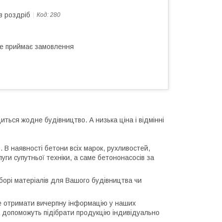
в роздріб
Код:
280
не приймає замовлення
ться жодне будівництво. А низька ціна і відмінні
 В наявності бетони всіх марок, рухливостей,
луги супутньої техніки, а саме бетононасосів за
борі матеріалів для Вашого будівництва чи
те отримати вичерпну інформацію у наших
а допоможуть підібрати продукцію індивідуально