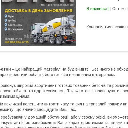
В наявності
Оптом і 
Компанія тимчасово 
Бетон
– це найкращий матеріал на будівництві. Без нього не обходи
арактеристики роблять його і зовсім незамінним матеріалом.
ропонує широкий асортимент готових товарних бетонів та розчинів.
орозостійкості та гідротехнічності. Також готові запропонувати пос
изькими цінами.
и покликані полегшити витрати часу та сил на тривалий пошук у ви
емонту, що значно заощадить Ваш час.
еребуваючи у домашній обстановці, або у своєму офісі, ви зможе
онсультантів, які ознайомлять Вас з характеристиками та цінами т