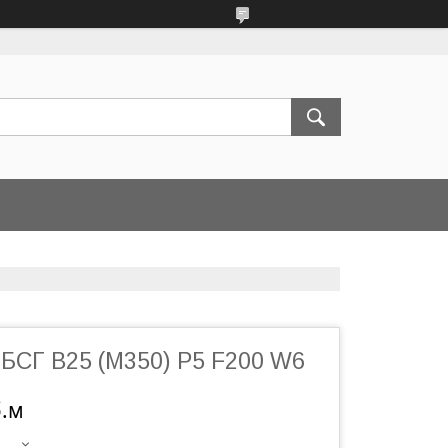
 БСГ В25 (М350) P5 F200 W6
б.м