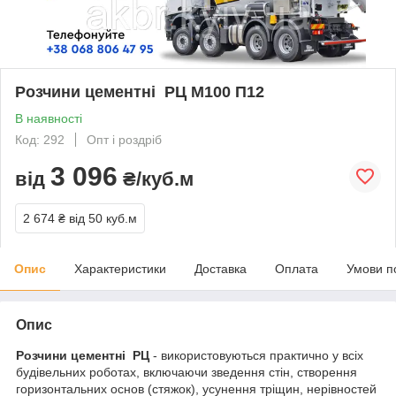
Розчини цементні РЦ М100 П12
В наявності
Код: 292
Опт і роздріб
3 096
від
₴/куб.м
2 674 ₴
від 50 куб.м
Опис
Характеристики
Доставка
Оплата
Умови п
Опис
Розчини цементні РЦ
- використовуються практично у всіх
будівельних роботах, включаючи зведення стін, створення
горизонтальних основ (стяжок), усунення тріщин, нерівностей