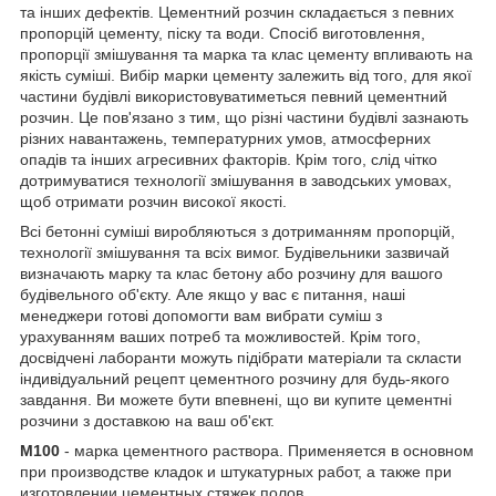
та інших дефектів. Цементний розчин складається з певних
пропорцій цементу, піску та води. Спосіб виготовлення,
пропорції змішування та марка та клас цементу впливають на
якість суміші. Вибір марки цементу залежить від того, для якої
частини будівлі використовуватиметься певний цементний
розчин. Це пов'язано з тим, що різні частини будівлі зазнають
різних навантажень, температурних умов, атмосферних
опадів та інших агресивних факторів. Крім того, слід чітко
дотримуватися технології змішування в заводських умовах,
щоб отримати розчин високої якості.
‍Всі бетонні суміші виробляються з дотриманням пропорцій,
технології змішування та всіх вимог. Будівельники зазвичай
визначають марку та клас бетону або розчину для вашого
будівельного об'єкту. Але якщо у вас є питання, наші
менеджери готові допомогти вам вибрати суміш з
урахуванням ваших потреб та можливостей. Крім того,
досвідчені лаборанти можуть підібрати матеріали та скласти
індивідуальний рецепт цементного розчину для будь-якого
завдання. Ви можете бути впевнені, що ви купите цементні
розчини з доставкою на ваш об'єкт.
М100
- марка цементного раствора. Применяется в основном
при производстве кладок и штукатурных работ, а также при
изготовлении цементных стяжек полов.