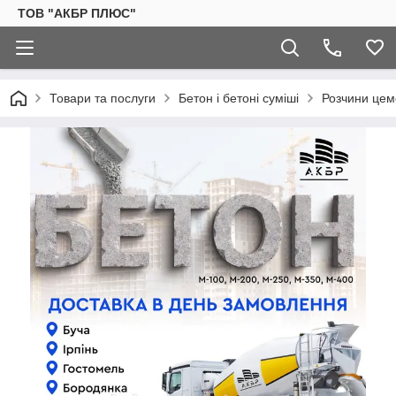
ТОВ "АКБР ПЛЮС"
Товари та послуги
Бетон і бетоні суміші
Розчини цем