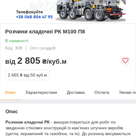
Розчини кладочні РК М100 П8
В наявності
Код: 308
Опт і роздріб
2 805
від
₴/куб.м
2 665 ₴
від 50 куб.м
Опис
Характеристики
Доставка
Оплата
Умови п
Опис
Розчини кладочні РК
- використовуються для робіт по
зведенню стінових конструкцій із кам’яних штучних виробів
(цегла, керамічний та газоблок, та ін). До розчину висуваються