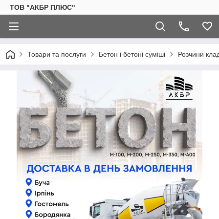
ТОВ "АКБР ПЛЮС"
Товари та послуги
Бетон і бетоні суміші
Розчини кла