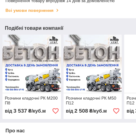
Повернення товару впродовж 14 днів за домовленістю
Всі умови повернення
Подібні товари компанії
Розчини кладочні РК М200
Розчини кладочні РК М50
Розч
П8
П12
П12
3 537
2 508
від
₴/куб.м
від
₴/куб.м
від
Про нас