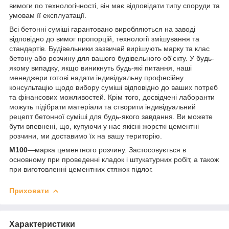
вимоги по технологічності, він має відповідати типу споруди та
умовам її експлуатації.
Всі бетонні суміші гарантовано виробляються на заводі
відповідно до вимог пропорцій, технології змішування та
стандартів. Будівельники зазвичай вирішують марку та клас
бетону або розчину для вашого будівельного об'єкту. У будь-
якому випадку, якщо виникнуть будь-які питання, наші
менеджери готові надати індивідуальну професійну
консультацію щодо вибору суміші відповідно до ваших потреб
та фінансових можливостей. Крім того, досвідчені лаборанти
можуть підібрати матеріали та створити індивідуальний
рецепт бетонної суміші для будь-якого завдання. Ви можете
бути впевнені, що, купуючи у нас якісні жорсткі цементні
розчини, ми доставимо їх на вашу територію.
М100
—марка цементного розчину. Застосовується в
основному при проведенні кладок і штукатурних робіт, а також
при виготовленні цементних стяжок підлог.
Приховати
Характеристики