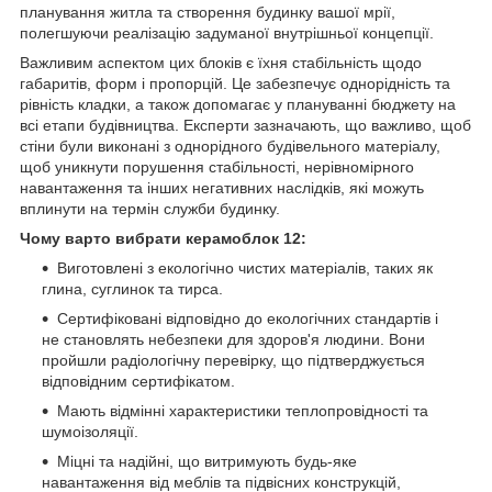
планування житла та створення будинку вашої мрії,
полегшуючи реалізацію задуманої внутрішньої концепції.
Важливим аспектом цих блоків є їхня стабільність щодо
габаритів, форм і пропорцій. Це забезпечує однорідність та
рівність кладки, а також допомагає у плануванні бюджету на
всі етапи будівництва. Експерти зазначають, що важливо, щоб
стіни були виконані з однорідного будівельного матеріалу,
щоб уникнути порушення стабільності, нерівномірного
навантаження та інших негативних наслідків, які можуть
вплинути на термін служби будинку.
Чому варто вибрати керамоблок 12:
Виготовлені з екологічно чистих матеріалів, таких як
глина, суглинок та тирса.
Сертифіковані відповідно до екологічних стандартів і
не становлять небезпеки для здоров'я людини. Вони
пройшли радіологічну перевірку, що підтверджується
відповідним сертифікатом.
Мають відмінні характеристики теплопровідності та
шумоізоляції.
Міцні та надійні, що витримують будь-яке
навантаження від меблів та підвісних конструкцій,