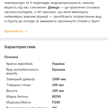
температури та її перепадів, водонепроникність і висока
міцність під час стиснення.
Днища
— це практично основна
частина колодязя, з тієї причини, що вони виконують
неймовірно важливі функції — запобігають потраплянню вод
із ґрунту до колоди та заважають проникнути стокам у ґрунт.
Приховати
Характеристики
Основні
Країна виробник
Україна
Вид залізобетонного
Кришка
виробу
Зовнішній діаметр
1500 мм
Товщина стінки
100 мм
Висота
100 мм
Марка бетону
М250
Морозостійкість
F200
Водонепроникність бетону
W6