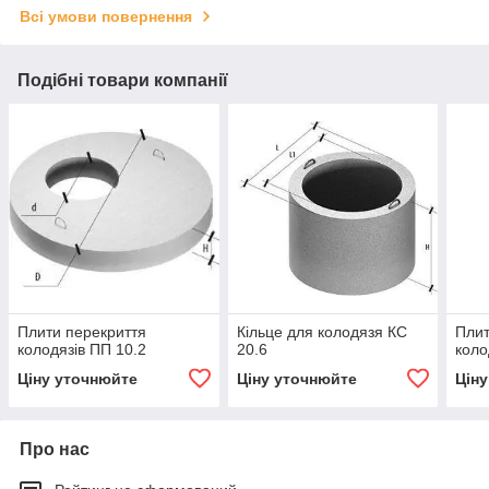
Всі умови повернення
Подібні товари компанії
Плити перекриття
Кільце для колодязя КС
Плит
колодязів ПП 10.2
20.6
коло
Ціну уточнюйте
Ціну уточнюйте
Цін
Про нас