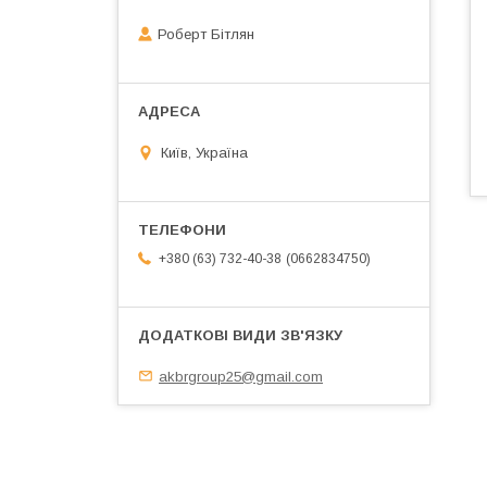
Роберт Бітлян
Київ, Україна
0662834750
+380 (63) 732-40-38
akbrgroup25@gmail.com