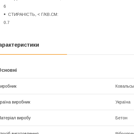
6
СТИРАНІСТЬ, < Г/КВ.СМ:
0.7
арактеристики
Основні
иробник
Ковальсь
раїна виробник
Україна
атеріал виробу
Бетон
посіб виготовлення
Вібропре