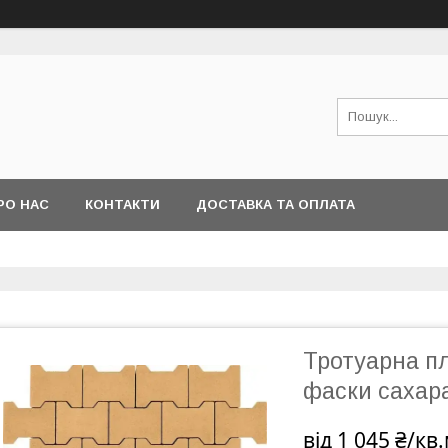
РО НАС
КОНТАКТИ
ДОСТАВКА ТА ОПЛАТА
Тротуарна пл
фаски сахар
від
1 045 ₴/кв