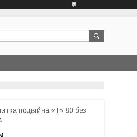
итка подвійна «Т» 80 без
а
.м