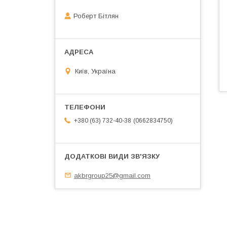
Роберт Бітлян
Київ, Україна
0662834750
+380 (63) 732-40-38
akbrgroup25@gmail.com