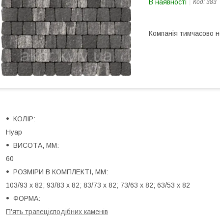
В наявності
Код:
383
Компанія тимчасово 
КОЛІР:
Нуар
ВИСОТА, ММ:
60
РОЗМІРИ В КОМПЛЕКТІ, ММ:
103/93 х 82; 93/83 х 82; 83/73 х 82; 73/63 х 82; 63/53 х 82
ФОРМА:
П'ять трапецієподібних каменів