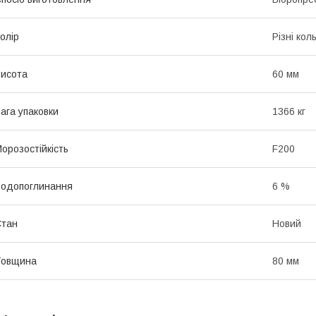
олір
Різні кол
исота
60 мм
ага упаковки
1366 кг
орозостійкість
F200
одопоглинання
6 %
Стан
Новий
Товщина
80 мм