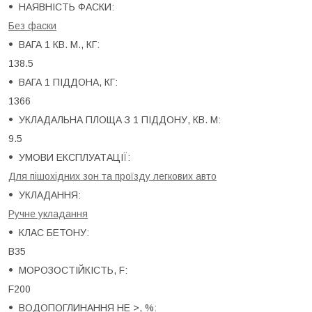
НАЯВНІСТЬ ФАСКИ:
Без фаски
ВАГА 1 КВ. М., КГ:
138.5
ВАГА 1 ПІДДОНА, КГ:
1366
УКЛАДАЛЬНА ПЛОЩА З 1 ПІДДОНУ, КВ. М:
9.5
УМОВИ ЕКСПЛУАТАЦІЇ:
Для пішохідних зон та проїзду легкових авто
УКЛАДАННЯ:
Ручне укладання
КЛАС БЕТОНУ:
B35
МОРОЗОСТІЙКІСТЬ, F:
F200
ВОДОПОГЛИНАННЯ НЕ >, %: