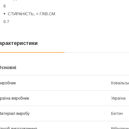
6
СТИРАНІСТЬ, < Г/КВ.СМ:
0.7
арактеристики
Основні
иробник
Ковальсь
раїна виробник
Україна
атеріал виробу
Бетон
посіб виготовлення
Вібропре