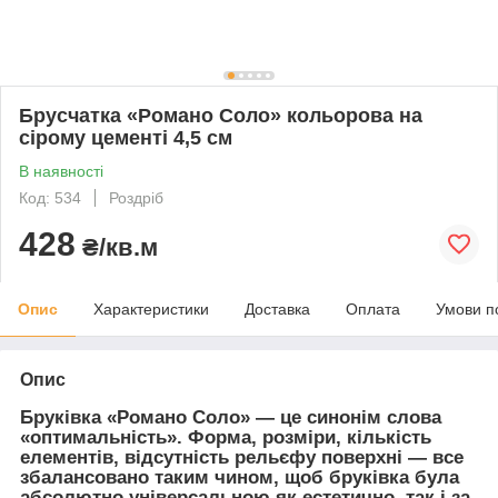
Брусчатка «Романо Соло» кольорова на
сірому цементі 4,5 см
В наявності
Код: 534
Роздріб
428
₴/кв.м
Опис
Характеристики
Доставка
Оплата
Умови п
Опис
Бруківка «Романо Соло» — це синонім слова
«оптимальність». Форма, розміри, кількість
елементів, відсутність рельєфу поверхні — все
збалансовано таким чином, щоб бруківка була
абсолютно універсальною як естетично, так і за