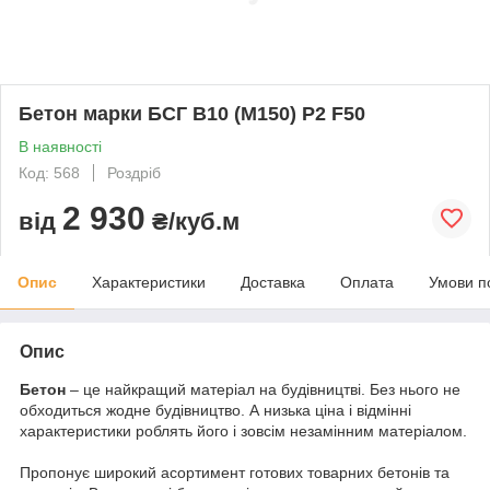
Бетон марки БСГ В10 (М150) P2 F50
В наявності
Код: 568
Роздріб
2 930
від
₴/куб.м
Опис
Характеристики
Доставка
Оплата
Умови п
Опис
Бетон
– це найкращий матеріал на будівництві. Без нього не
обходиться жодне будівництво. А низька ціна і відмінні
характеристики роблять його і зовсім незамінним матеріалом.
Пропонує широкий асортимент готових товарних бетонів та