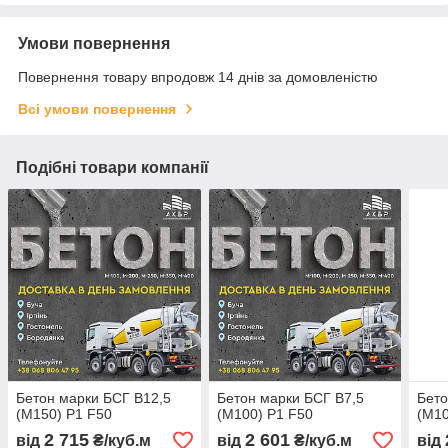
Умови повернення
Повернення товару впродовж 14 днів за домовленістю
Всі умови повернення
Подібні товари компанії
Бетон марки БСГ В12,5
Бетон марки БСГ В7,5
Бето
(М150) P1 F50
(М100) P1 F50
(М10
2 715
2 601
від
₴/куб.м
від
₴/куб.м
від