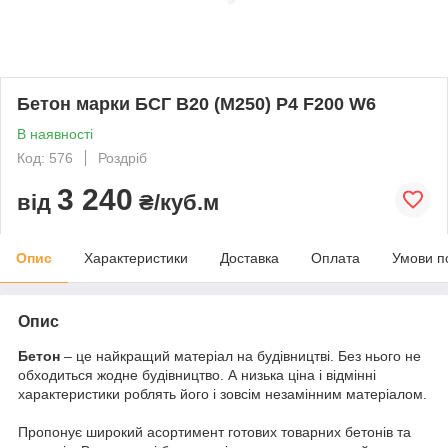
Бетон марки БСГ В20 (М250) P4 F200 W6
В наявності
Код: 576
Роздріб
3 240
від
₴/куб.м
Опис
Характеристики
Доставка
Оплата
Умови п
Опис
Бетон
– це найкращий матеріал на будівництві. Без нього не
обходиться жодне будівництво. А низька ціна і відмінні
характеристики роблять його і зовсім незамінним матеріалом.
Пропонує широкий асортимент готових товарних бетонів та