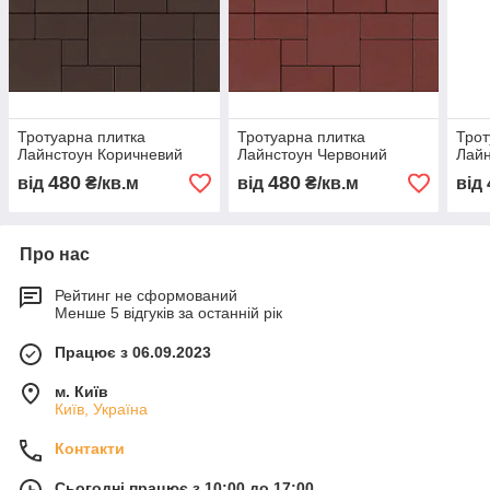
Тротуарна плитка
Тротуарна плитка
Трот
Лайнстоун Коричневий
Лайнстоун Червоний
Лайн
480
480
від
₴/кв.м
від
₴/кв.м
від
Про нас
Рейтинг не сформований
Менше 5 відгуків за останній рік
Працює з 06.09.2023
м. Київ
Київ, Україна
Контакти
Сьогодні працює з 10:00 до 17:00