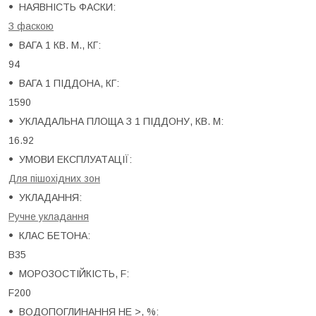
НАЯВНІСТЬ ФАСКИ:
З фаскою
ВАГА 1 КВ. М., КГ:
94
ВАГА 1 ПІДДОНА, КГ:
1590
УКЛАДАЛЬНА ПЛОЩА З 1 ПІДДОНУ, КВ. М:
16.92
УМОВИ ЕКСПЛУАТАЦІЇ:
Для пішохідних зон
УКЛАДАННЯ:
Ручне укладання
КЛАС БЕТОНА:
B35
МОРОЗОСТІЙКІСТЬ, F:
F200
ВОДОПОГЛИНАННЯ НЕ >, %: