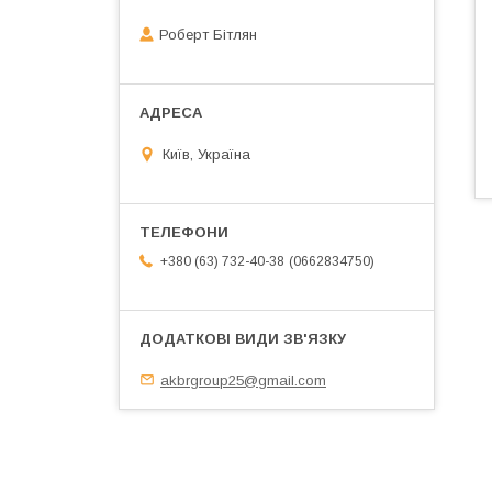
Роберт Бітлян
Київ, Україна
0662834750
+380 (63) 732-40-38
akbrgroup25@gmail.com