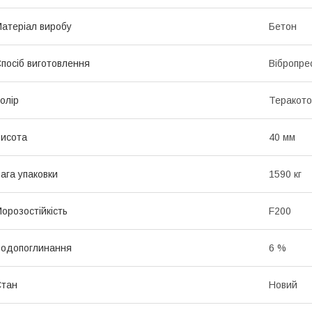
атеріал виробу
Бетон
посіб виготовлення
Вібропре
олір
Теракото
исота
40 мм
ага упаковки
1590 кг
орозостійкість
F200
одопоглинання
6 %
Стан
Новий