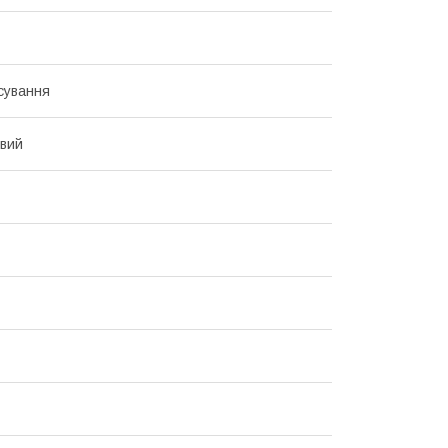
сування
вий