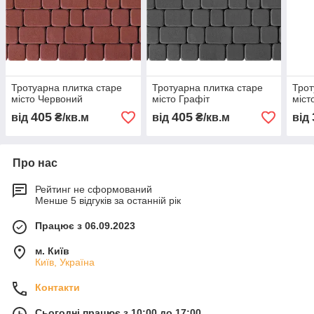
Тротуарна плитка старе
Тротуарна плитка старе
Трот
місто Червоний
місто Графіт
міст
405
405
від
₴/кв.м
від
₴/кв.м
від
Про нас
Рейтинг не сформований
Менше 5 відгуків за останній рік
Працює з 06.09.2023
м. Київ
Київ, Україна
Контакти
Сьогодні працює з 10:00 до 17:00